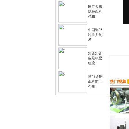
国产天鹰
隐身战机
亮相
中国造35
吨推力航
发
知否知否
应是绿肥
红瘦
苏47金雕
热门视频
战机前世
今生