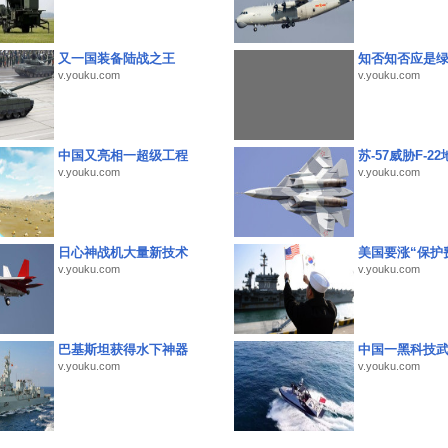
又一国装备陆战之王
知否知否应是
v.youku.com
v.youku.com
中国又亮相一超级工程
苏-57威胁F-2
v.youku.com
v.youku.com
日心神战机大量新技术
美国要涨“保护
v.youku.com
v.youku.com
巴基斯坦获得水下神器
中国一黑科技
v.youku.com
v.youku.com