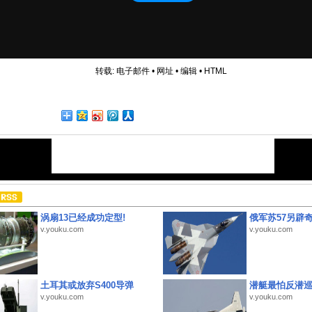
转载:
电子邮件
•
网址
•
编辑
•
HTML
涡扇13已经成功定型!
俄军苏57另辟
v.youku.com
v.youku.com
土耳其或放弃S400导弹
潜艇最怕反潜
v.youku.com
v.youku.com