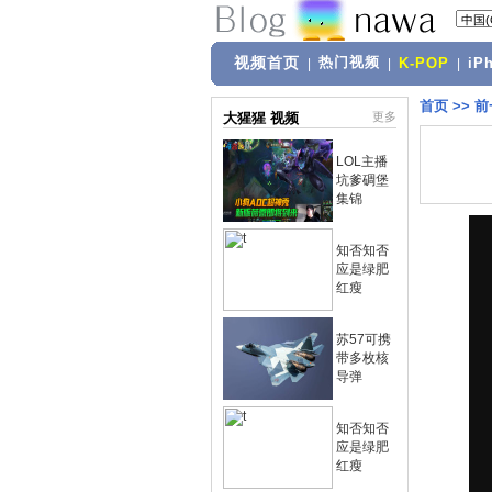
视频首页
热门视频
|
|
K-POP
|
iP
首页
>>
前
大猩猩 视频
更多
LOL主播
坑爹碉堡
集锦
知否知否
应是绿肥
红瘦
苏57可携
带多枚核
导弹
知否知否
应是绿肥
红瘦