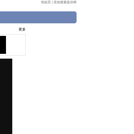
初始页
|
添加搜索提供商
更多