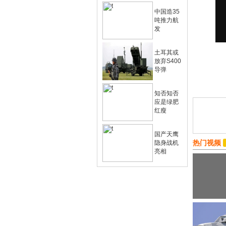
中国造35
吨推力航
发
土耳其或
放弃S400
导弹
知否知否
应是绿肥
红瘦
国产天鹰
热门视频
隐身战机
亮相