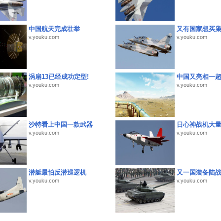
中国航天完成壮举
又有国家想买
v.youku.com
v.youku.com
涡扇13已经成功定型!
中国又亮相一
v.youku.com
v.youku.com
沙特看上中国一款武器
日心神战机大
v.youku.com
v.youku.com
潜艇最怕反潜巡逻机
又一国装备陆
v.youku.com
v.youku.com