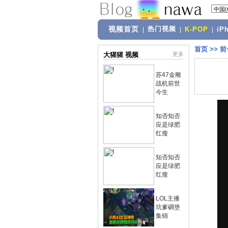
视频首页
热门视频
|
|
K-POP
|
iP
首页
>>
前
大猩猩 视频
更多
苏47金雕
战机前世
今生
知否知否
应是绿肥
红瘦
知否知否
应是绿肥
红瘦
LOL主播
坑爹碉堡
集锦