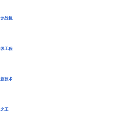
枭龙战机
超级工程
量新技术
战之王