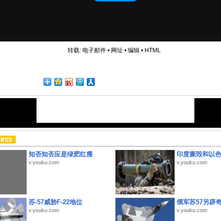
转载:
电子邮件
•
网址
•
编辑
•
HTML
知否知否应是绿肥红瘦
印度撕毁和以
v.youku.com
v.youku.com
苏-57威胁F-22地位
俄军苏57另辟
v.youku.com
v.youku.com