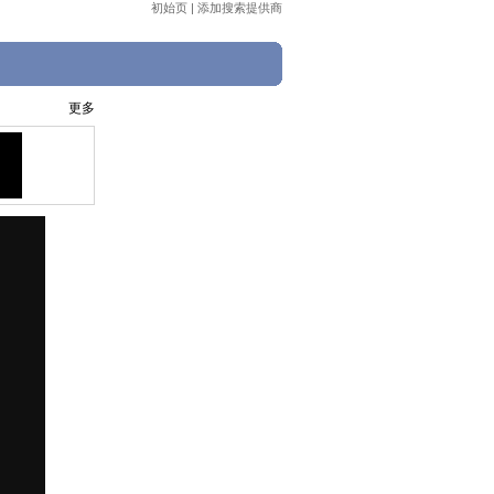
初始页
|
添加搜索提供商
更多