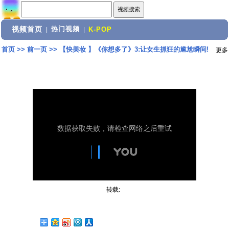
视频首页
热门视频
|
|
K-POP
首页
>>
前一页
>>
【快美妆 】《你想多了》3:让女生抓狂的尴尬瞬间!
更多
转载: