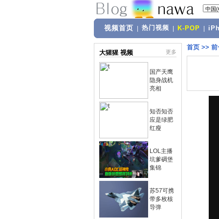
视频首页
热门视频
|
|
K-POP
|
iP
首页
>>
前
大猩猩 视频
更多
国产天鹰
隐身战机
亮相
知否知否
应是绿肥
红瘦
LOL主播
坑爹碉堡
集锦
苏57可携
带多枚核
导弹