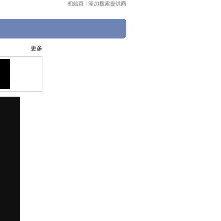
初始页
|
添加搜索提供商
更多