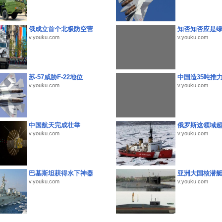
俄成立首个北极防空营
知否知否应是
v.youku.com
v.youku.com
苏-57威胁F-22地位
中国造35吨推
v.youku.com
v.youku.com
中国航天完成壮举
俄罗斯这领域
v.youku.com
v.youku.com
巴基斯坦获得水下神器
亚洲大国核潜
v.youku.com
v.youku.com