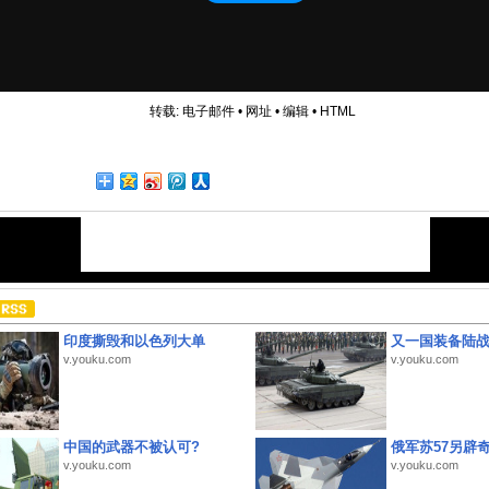
转载:
电子邮件
•
网址
•
编辑
•
HTML
印度撕毁和以色列大单
又一国装备陆
v.youku.com
v.youku.com
中国的武器不被认可?
俄军苏57另辟
v.youku.com
v.youku.com