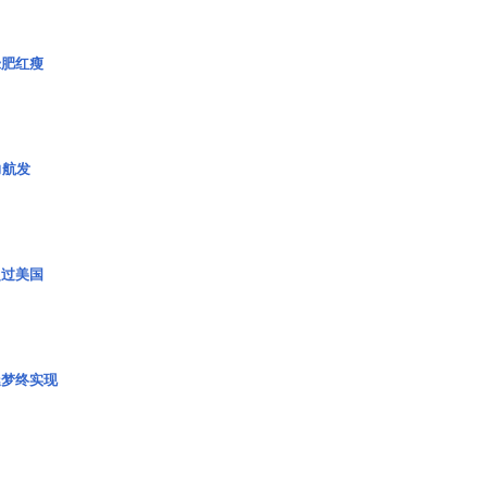
绿肥红瘦
力航发
超过美国
艇梦终实现