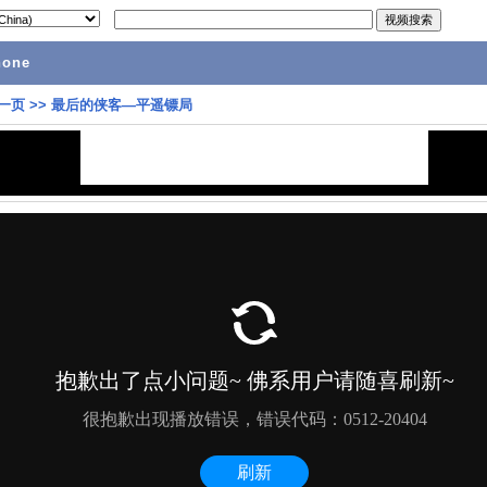
hone
一页
>>
最后的侠客—平遥镖局