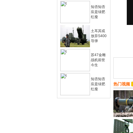
知否知否
应是绿肥
红瘦
土耳其或
放弃S400
导弹
苏47金雕
战机前世
今生
知否知否
热门视频
应是绿肥
红瘦