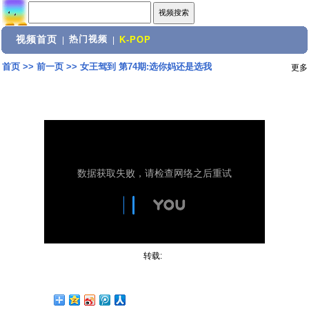
视频首页
热门视频
|
|
K-POP
首页
>>
前一页
>>
女王驾到 第74期:选你妈还是选我
更多
转载: