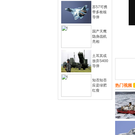
苏57可携
带多枚核
导弹
国产天鹰
隐身战机
亮相
土耳其或
放弃S400
导弹
知否知否
热门视频
应是绿肥
红瘦