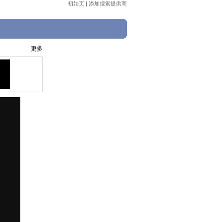
初始页
|
添加搜索提供商
更多