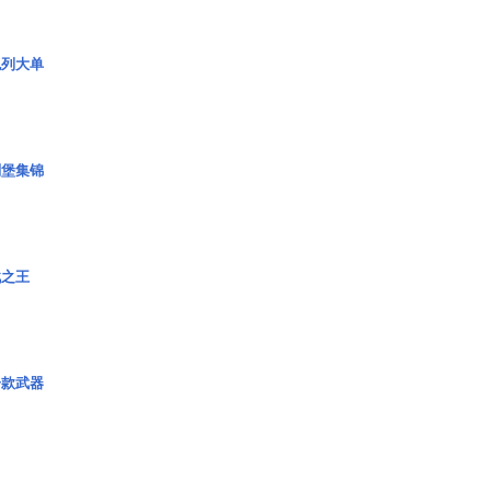
色列大单
碉堡集锦
战之王
一款武器