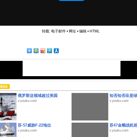
转载:
电子邮件
•
网址
•
编辑
•
HTML
俄罗斯这领域超过美国
知否知否应是
v.youku.com
v.youku.com
苏-57威胁F-22地位
苏47金雕战机
v.youku.com
v.youku.com