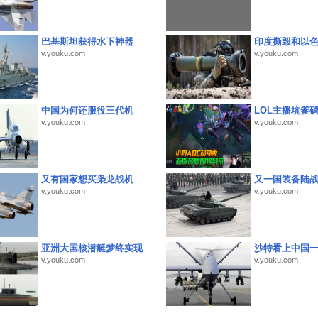
巴基斯坦获得水下神器
印度撕毁和以
v.youku.com
v.youku.com
中国为何还服役三代机
LOL主播坑爹
v.youku.com
v.youku.com
又有国家想买枭龙战机
又一国装备陆
v.youku.com
v.youku.com
亚洲大国核潜艇梦终实现
沙特看上中国
v.youku.com
v.youku.com