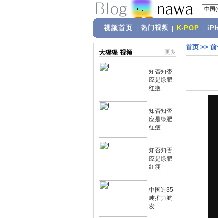
视频首页
热门视频
|
|
K-POP
|
iP
首页
>>
前
大猩猩 视频
更多
知否知否
应是绿肥
红瘦
知否知否
应是绿肥
红瘦
知否知否
应是绿肥
红瘦
中国造35
吨推力航
发