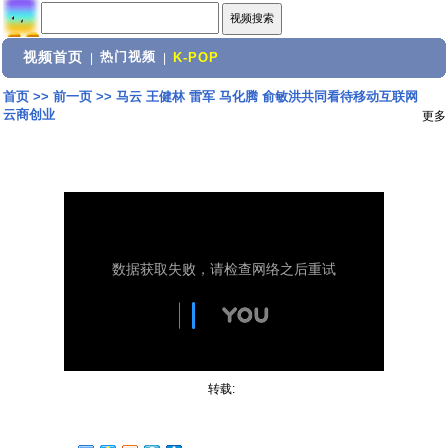
视频首页
热门视频
|
|
K-POP
首页
>>
前一页
>>
马云 王健林 雷军 马化腾 俞敏洪共同看待移动互联网
云商创业
更多
转载: