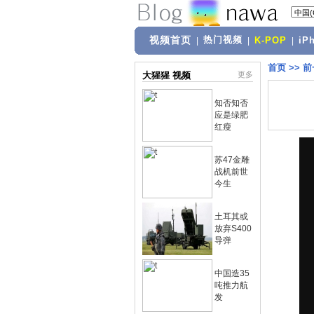
视频首页
热门视频
|
|
K-POP
|
iP
首页
>>
前
大猩猩 视频
更多
知否知否
应是绿肥
红瘦
苏47金雕
战机前世
今生
土耳其或
放弃S400
导弹
中国造35
吨推力航
发