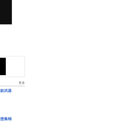
更多
一款武器
碉堡集锦