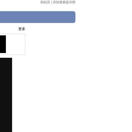
初始页
|
添加搜索提供商
更多