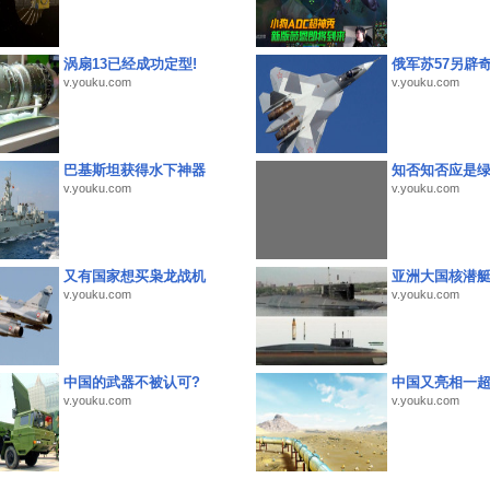
涡扇13已经成功定型!
俄军苏57另辟
v.youku.com
v.youku.com
巴基斯坦获得水下神器
知否知否应是
v.youku.com
v.youku.com
又有国家想买枭龙战机
亚洲大国核潜
v.youku.com
v.youku.com
中国的武器不被认可?
中国又亮相一
v.youku.com
v.youku.com