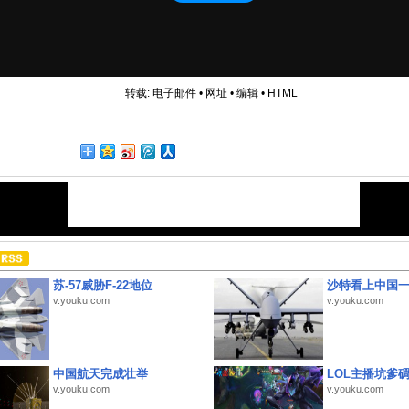
转载:
电子邮件
•
网址
•
编辑
•
HTML
苏-57威胁F-22地位
沙特看上中国
v.youku.com
v.youku.com
中国航天完成壮举
LOL主播坑爹
v.youku.com
v.youku.com