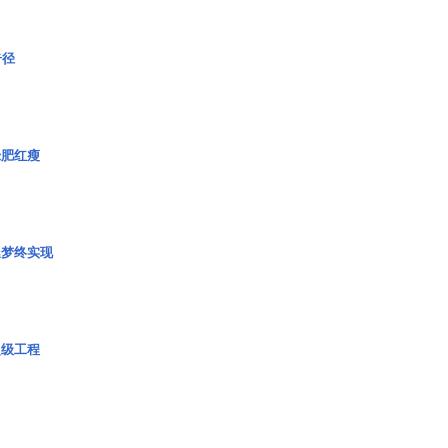
奇径
绿肥红瘦
艇梦终实现
超级工程