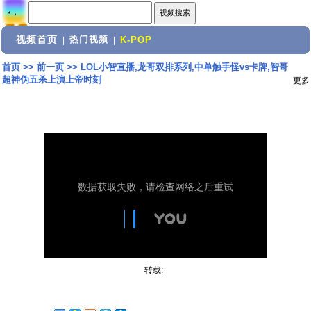
视频首页
热门视频
|
|
K-POP
首页
>>
前一页
>>
LOL小智直播,龙哥双排系列,中单触手怪vs卡牌,智哥
超神伪五杀上演上帝时刻
更多
转载: