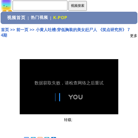
视频首页
热门视频
|
|
K-POP
首页
>>
前一页
>>
小黄人吐槽:穿低胸装的美女赶尸人 《笑点研究所》 7
4期
更多
转载: