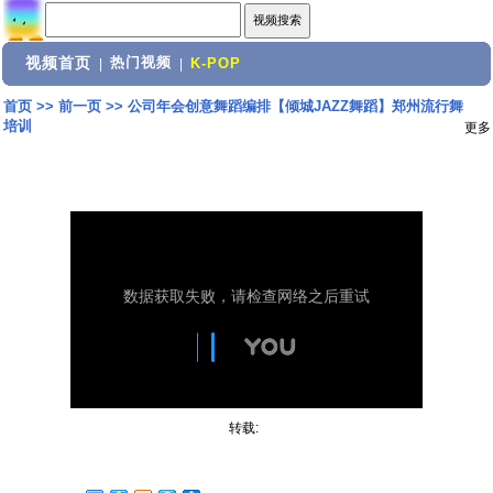
视频首页
热门视频
|
|
K-POP
首页
>>
前一页
>>
公司年会创意舞蹈编排【倾城JAZZ舞蹈】郑州流行舞
培训
更多
转载: