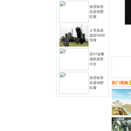
知否知否
应是绿肥
红瘦
土耳其或
放弃S400
导弹
苏47金雕
战机前世
今生
知否知否
热门视频
应是绿肥
红瘦