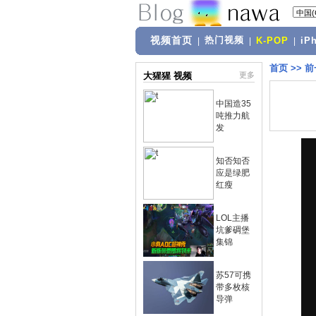
视频首页
热门视频
|
|
K-POP
|
iP
首页
>>
前
大猩猩 视频
更多
中国造35
吨推力航
发
知否知否
应是绿肥
红瘦
LOL主播
坑爹碉堡
集锦
苏57可携
带多枚核
导弹