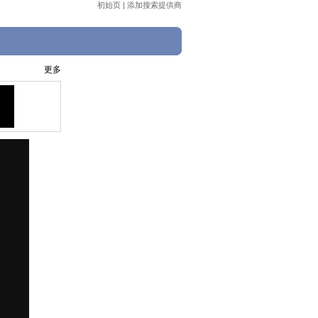
初始页
|
添加搜索提供商
更多