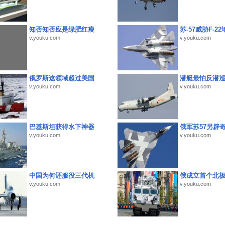
知否知否应是绿肥红瘦
苏-57威胁F-2
v.youku.com
v.youku.com
俄罗斯这领域超过美国
潜艇最怕反潜
v.youku.com
v.youku.com
巴基斯坦获得水下神器
俄军苏57另辟
v.youku.com
v.youku.com
中国为何还服役三代机
俄成立首个北
v.youku.com
v.youku.com