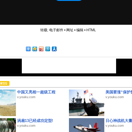
转载:
电子邮件
•
网址
•
编辑
•
HTML
中国又亮相一超级工程
美国要涨“保护
v.youku.com
v.youku.com
涡扇13已经成功定型!
日心神战机大
v.youku.com
v.youku.com