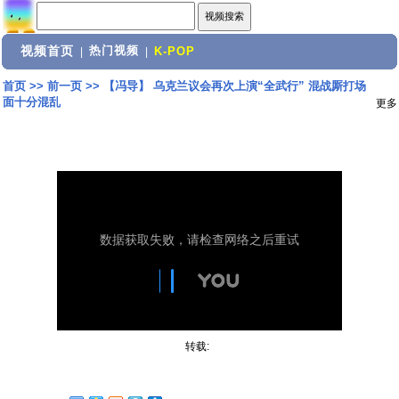
视频首页
热门视频
|
|
K-POP
首页
>>
前一页
>>
【冯导】 乌克兰议会再次上演“全武行” 混战厮打场
面十分混乱
更多
转载: