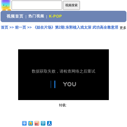
视频首页
热门视频
|
|
K-POP
首页
>>
前一页
>>
《姐在片场》第2期:东郭植入戏太深 武功高全靠意淫
更多
转载: