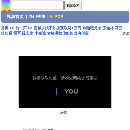
视频首页
热门视频
|
|
K-POP
首页
>>
前一页
>>
拼爹拼娘不如拼互联网+云商,奔跑吧兄弟!王健林 马云
曾仕强 雷军 陈安之 李嘉诚 俞敏洪教你如何成功创业
更多
转载: