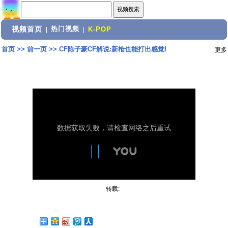
视频首页
热门视频
|
|
K-POP
首页
>>
前一页
>>
CF陈子豪CF解说:新枪也能打出感觉!
更多
转载: