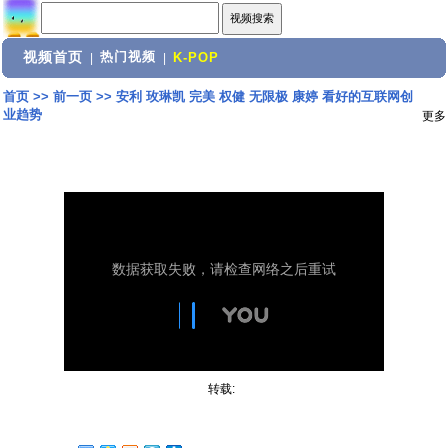
视频首页
热门视频
|
|
K-POP
首页
>>
前一页
>>
安利 玫琳凯 完美 权健 无限极 康婷 看好的互联网创
业趋势
更多
转载: