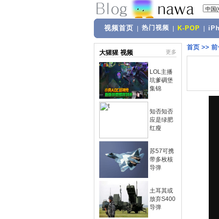
视频首页
热门视频
|
|
K-POP
|
iP
首页
>>
前
大猩猩 视频
更多
LOL主播
坑爹碉堡
集锦
知否知否
应是绿肥
红瘦
苏57可携
带多枚核
导弹
土耳其或
放弃S400
导弹