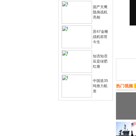
国产天鹰
隐身战机
亮相
苏47金雕
战机前世
今生
知否知否
应是绿肥
红瘦
中国造35
热门视频
吨推力航
发