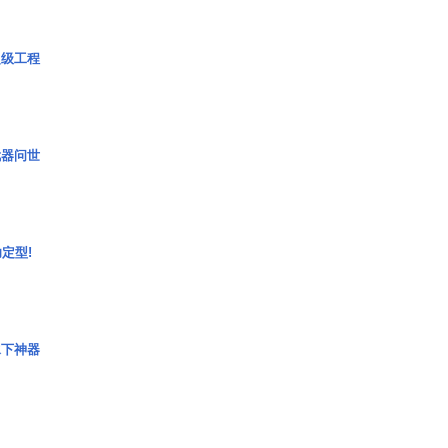
超级工程
武器问世
定型!
水下神器