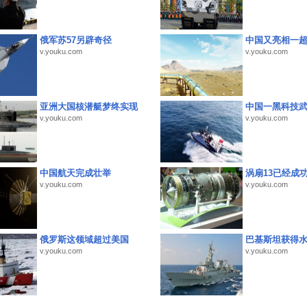
俄军苏57另辟奇径
中国又亮相一
v.youku.com
v.youku.com
亚洲大国核潜艇梦终实现
中国一黑科技
v.youku.com
v.youku.com
中国航天完成壮举
涡扇13已经成功
v.youku.com
v.youku.com
俄罗斯这领域超过美国
巴基斯坦获得
v.youku.com
v.youku.com