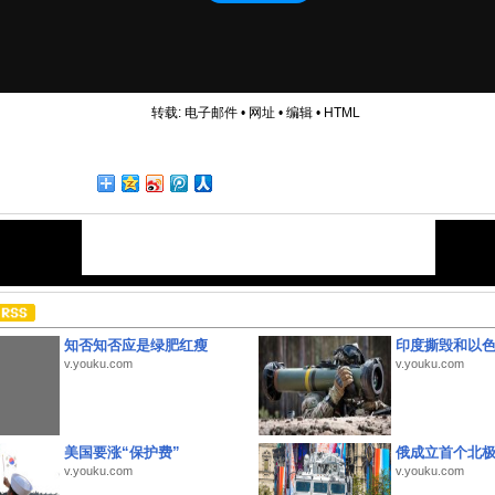
转载:
电子邮件
•
网址
•
编辑
•
HTML
知否知否应是绿肥红瘦
印度撕毁和以
v.youku.com
v.youku.com
美国要涨“保护费”
俄成立首个北
v.youku.com
v.youku.com