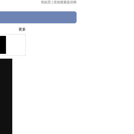
初始页
|
添加搜索提供商
更多