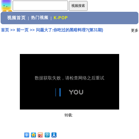
视频首页
热门视频
|
|
K-POP
首页
>>
前一页
>>
问题大了:你吃过的黑暗料理?(第31期)
更多
转载: