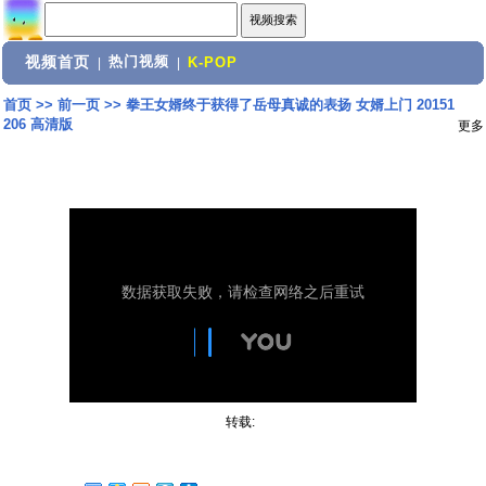
视频首页
热门视频
|
|
K-POP
首页
>>
前一页
>>
拳王女婿终于获得了岳母真诚的表扬 女婿上门 20151
206 高清版
更多
转载: