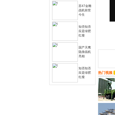
苏47金雕
战机前世
今生
知否知否
应是绿肥
红瘦
国产天鹰
隐身战机
亮相
知否知否
热门视频
应是绿肥
红瘦