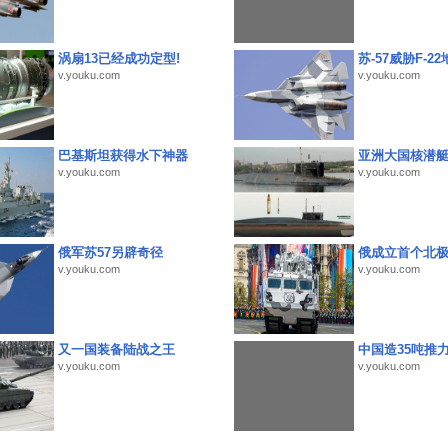
涡扇13已经成功定型!
苏-57威胁F-2
v.youku.com
v.youku.com
巴基斯坦获得水下神器
亚洲大国核潜
v.youku.com
v.youku.com
俄军苏57另辟奇径
俄成立首个北
v.youku.com
v.youku.com
又一国装备陆战之王
中国造35吨推
v.youku.com
v.youku.com