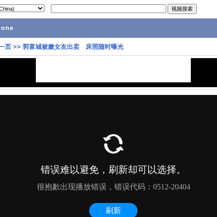
hone
一页
>>
郭富城被嫩女友出卖 床照随时曝光