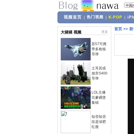
视频首页
热门视频
|
|
K-POP
|
iP
首页
>>
前
大猩猩 视频
更多
苏57可携
带多枚核
导弹
土耳其或
放弃S400
导弹
LOL主播
坑爹碉堡
集锦
知否知否
应是绿肥
红瘦