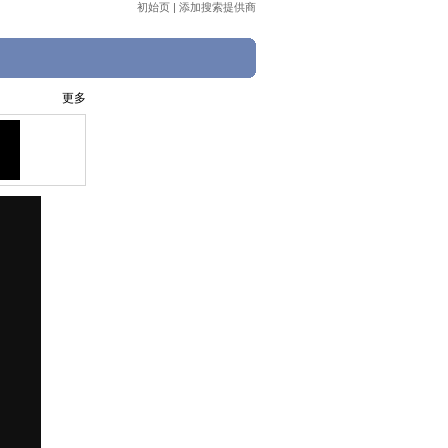
初始页
|
添加搜索提供商
更多