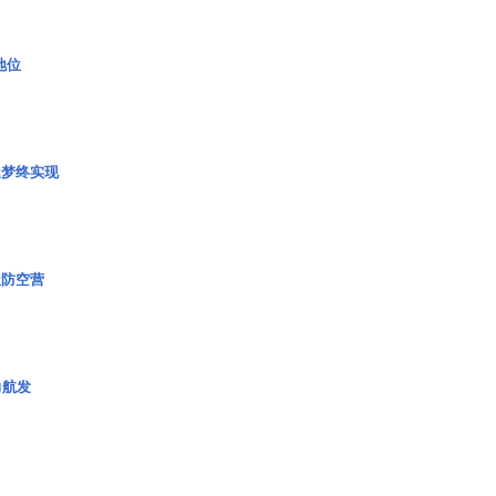
2地位
艇梦终实现
极防空营
力航发