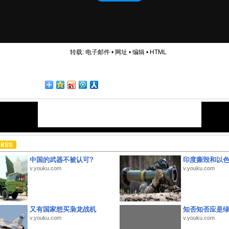
转载:
电子邮件
•
网址
•
编辑
•
HTML
中国的武器不被认可?
印度撕毁和以
v.youku.com
v.youku.com
又有国家想买枭龙战机
知否知否应是
v.youku.com
v.youku.com