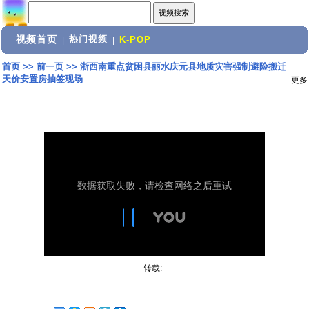
视频首页
热门视频
|
|
K-POP
首页
>>
前一页
>>
浙西南重点贫困县丽水庆元县地质灾害强制避险搬迁
天价安置房抽签现场
更多
转载: