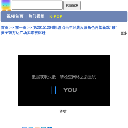
视频首页
热门视频
|
|
K-POP
首页
>>
前一页
>>
第20151204期:盘点当年经典反派角色再塑新戏“难”
黄子韬万达广场卖唱被驱赶
更多
转载: