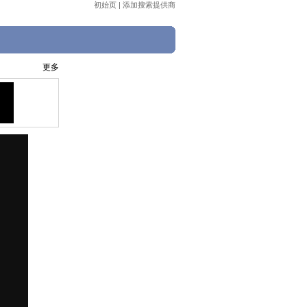
初始页
|
添加搜索提供商
更多