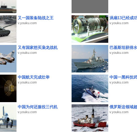
又一国装备陆战之王
涡扇13已经成功
v.youku.com
v.youku.com
又有国家想买枭龙战机
巴基斯坦获得
v.youku.com
v.youku.com
中国航天完成壮举
中国一黑科技
v.youku.com
v.youku.com
中国为何还服役三代机
俄罗斯这领域
v.youku.com
v.youku.com