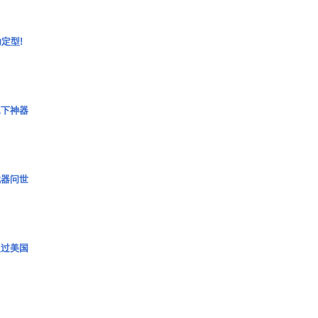
定型!
水下神器
武器问世
超过美国