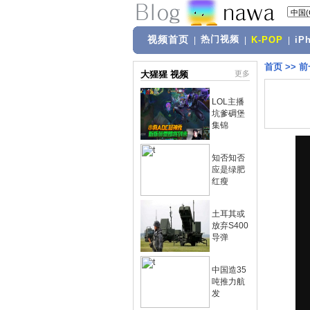
视频首页
热门视频
|
|
K-POP
|
iP
首页
>>
前
大猩猩 视频
更多
LOL主播
坑爹碉堡
集锦
知否知否
应是绿肥
红瘦
土耳其或
放弃S400
导弹
中国造35
吨推力航
发