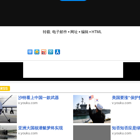
转载:
电子邮件
•
网址
•
编辑
•
HTML
沙特看上中国一款武器
美国要涨“保护
v.youku.com
v.youku.com
亚洲大国核潜艇梦终实现
知否知否应是
v.youku.com
v.youku.com