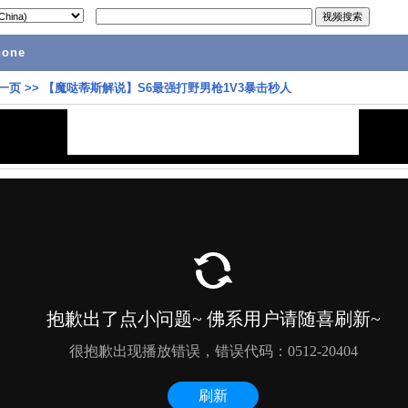
hone
一页
>>
【魔哒蒂斯解说】S6最强打野男枪1V3暴击秒人