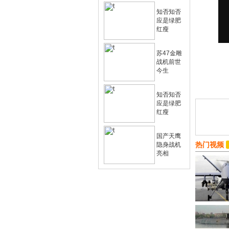
知否知否
应是绿肥
红瘦
苏47金雕
战机前世
今生
知否知否
应是绿肥
红瘦
国产天鹰
热门视频
隐身战机
亮相