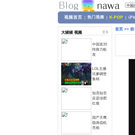
视频首页
热门视频
|
|
K-POP
|
iP
首页
>>
前
大猩猩 视频
更多
中国造35
吨推力航
发
LOL主播
坑爹碉堡
集锦
知否知否
应是绿肥
红瘦
国产天鹰
隐身战机
亮相