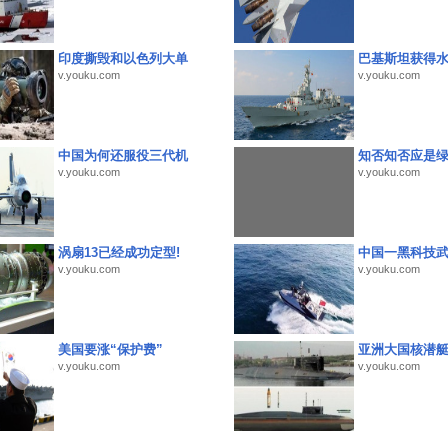
印度撕毁和以色列大单
巴基斯坦获得
v.youku.com
v.youku.com
中国为何还服役三代机
知否知否应是
v.youku.com
v.youku.com
涡扇13已经成功定型!
中国一黑科技
v.youku.com
v.youku.com
美国要涨“保护费”
亚洲大国核潜
v.youku.com
v.youku.com