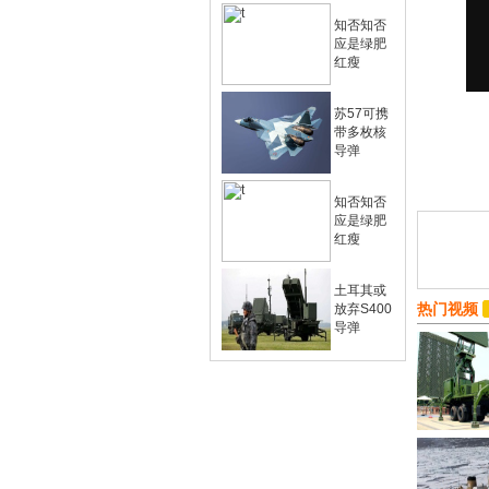
知否知否
应是绿肥
红瘦
苏57可携
带多枚核
导弹
知否知否
应是绿肥
红瘦
土耳其或
热门视频
放弃S400
导弹