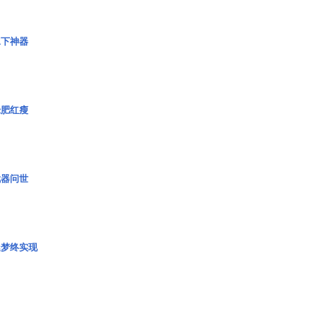
水下神器
绿肥红瘦
武器问世
艇梦终实现