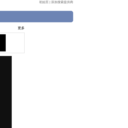
初始页
|
添加搜索提供商
更多