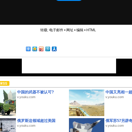
转载:
电子邮件
•
网址
•
编辑
•
HTML
中国的武器不被认可?
中国又亮相一
v.youku.com
v.youku.com
俄罗斯这领域超过美国
俄军苏57另辟
v.youku.com
v.youku.com