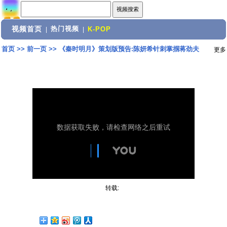
视频首页
热门视频
|
|
K-POP
首页
>>
前一页
>>
《秦时明月》策划版预告:陈妍希针刺掌掴蒋劲夫
更多
转载: