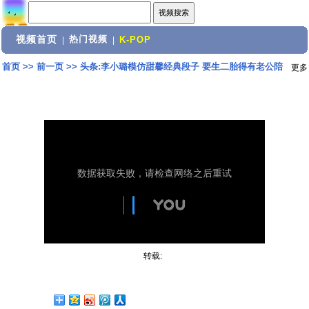
视频首页
热门视频
|
|
K-POP
首页
>>
前一页
>>
头条:李小璐模仿甜馨经典段子 要生二胎得有老公陪
更多
转载: