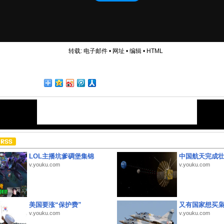
转载:
电子邮件
•
网址
•
编辑
•
HTML
LOL主播坑爹碉堡集锦
中国航天完成
v.youku.com
v.youku.com
美国要涨“保护费”
又有国家想买
v.youku.com
v.youku.com