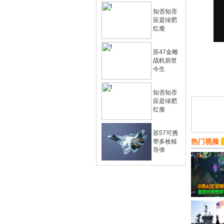
知否知否
应是绿肥
红瘦
苏47金雕
战机前世
今生
知否知否
应是绿肥
红瘦
苏57可携
热门视频
带多枚核
导弹