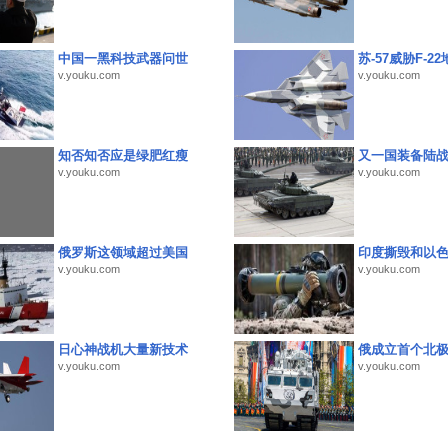
中国一黑科技武器问世
苏-57威胁F-2
v.youku.com
v.youku.com
知否知否应是绿肥红瘦
又一国装备陆
v.youku.com
v.youku.com
俄罗斯这领域超过美国
印度撕毁和以
v.youku.com
v.youku.com
日心神战机大量新技术
俄成立首个北
v.youku.com
v.youku.com