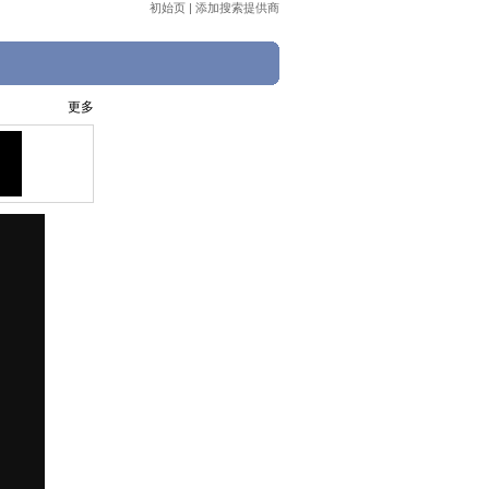
初始页
|
添加搜索提供商
更多