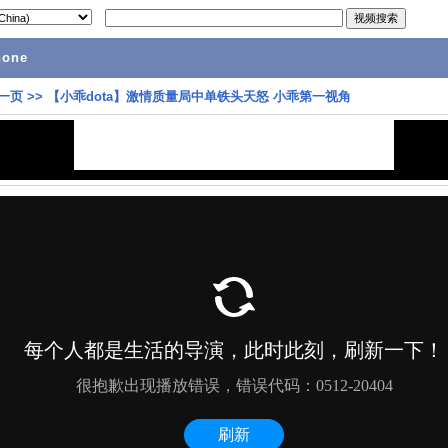
hone
一页
>>
【小乖dota】激情质量局中单铁头天怒 小乖第一视角