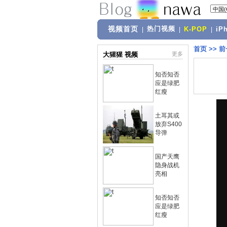
视频首页
热门视频
|
|
K-POP
|
iP
首页
>>
前
大猩猩 视频
更多
知否知否
应是绿肥
红瘦
土耳其或
放弃S400
导弹
国产天鹰
隐身战机
亮相
知否知否
应是绿肥
红瘦