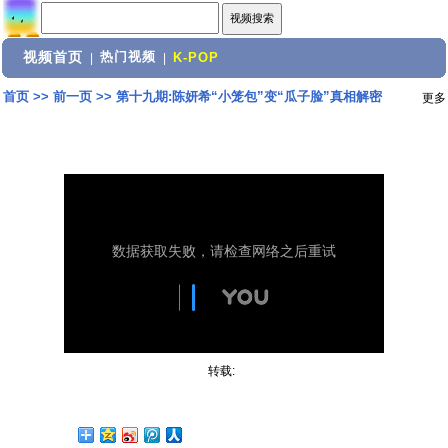
视频首页
热门视频
|
|
K-POP
首页
>>
前一页
>>
第十九期:陈妍希“小笼包”变“瓜子脸”真相解密
更多
转载: