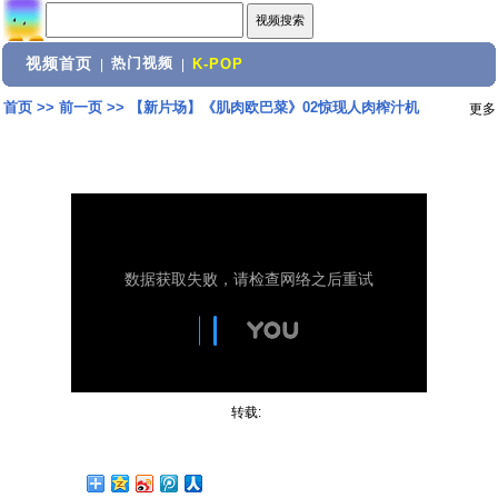
视频首页
热门视频
|
|
K-POP
首页
>>
前一页
>>
【新片场】《肌肉欧巴菜》02惊现人肉榨汁机
更多
转载: