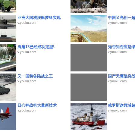
亚洲大国核潜艇梦终实现
中国又亮相一
v.youku.com
v.youku.com
涡扇13已经成功定型!
知否知否应是
v.youku.com
v.youku.com
又一国装备陆战之王
国产天鹰隐身
v.youku.com
v.youku.com
日心神战机大量新技术
俄罗斯这领域
v.youku.com
v.youku.com