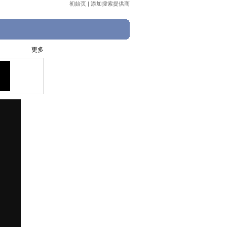
初始页
|
添加搜索提供商
更多