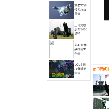
苏57可携
带多枚核
导弹
土耳其或
放弃S400
导弹
苏47金雕
战机前世
今生
LOL主播
热门视频
坑爹碉堡
集锦