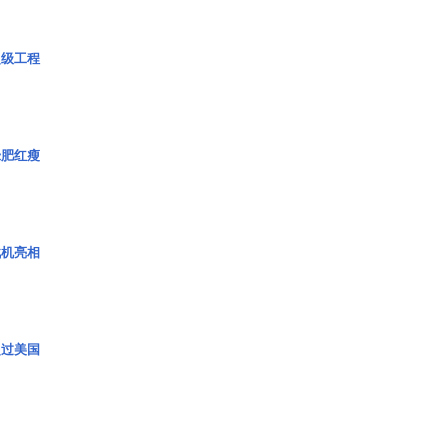
超级工程
绿肥红瘦
战机亮相
超过美国