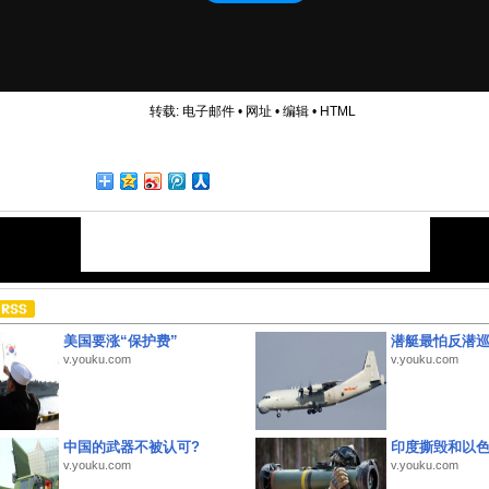
转载:
电子邮件
•
网址
•
编辑
•
HTML
美国要涨“保护费”
潜艇最怕反潜
v.youku.com
v.youku.com
中国的武器不被认可?
印度撕毁和以
v.youku.com
v.youku.com