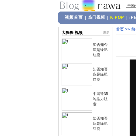
视频首页
热门视频
|
|
K-POP
|
iP
首页
>>
前
大猩猩 视频
更多
知否知否
应是绿肥
红瘦
知否知否
应是绿肥
红瘦
中国造35
吨推力航
发
知否知否
应是绿肥
红瘦