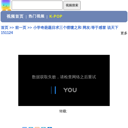
视频首页
热门视频
|
|
K-POP
首页
>>
前一页
>>
小学奇葩题目求三个喷嚏之和 网友:等于感冒 说天下
151124
更多
转载: