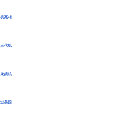
战机亮相
役三代机
枭龙战机
超过美国