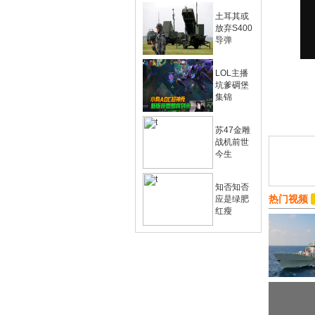
土耳其或
放弃S400
导弹
LOL主播
坑爹碉堡
集锦
苏47金雕
战机前世
今生
知否知否
热门视频
应是绿肥
红瘦