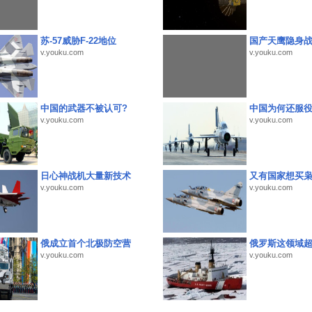
苏-57威胁F-22地位
国产天鹰隐身
v.youku.com
v.youku.com
中国的武器不被认可?
中国为何还服
v.youku.com
v.youku.com
日心神战机大量新技术
又有国家想买
v.youku.com
v.youku.com
俄成立首个北极防空营
俄罗斯这领域
v.youku.com
v.youku.com