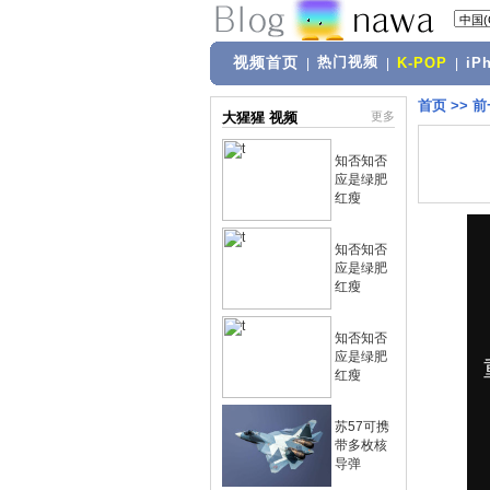
视频首页
热门视频
|
|
K-POP
|
iP
首页
>>
前
大猩猩 视频
更多
知否知否
应是绿肥
红瘦
知否知否
应是绿肥
红瘦
知否知否
应是绿肥
红瘦
苏57可携
带多枚核
导弹