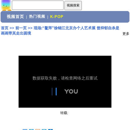
视频首页
热门视频
|
|
K-POP
首页
>>
前一页
>>
现场:“鳌拜”徐锦江北京办个人艺术展 曾抑郁自杀是
画画带其走出困境
更多
转载: