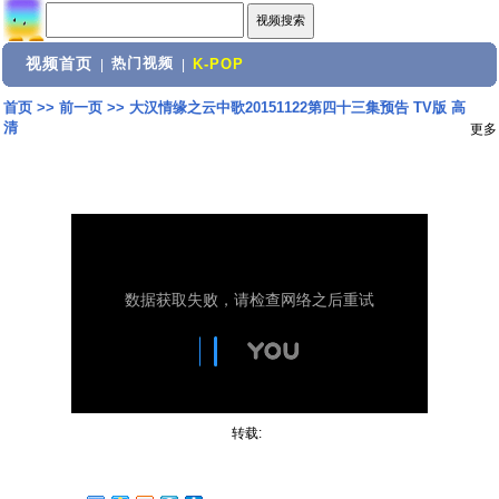
视频首页
热门视频
|
|
K-POP
首页
>>
前一页
>>
大汉情缘之云中歌20151122第四十三集预告 TV版 高
清
更多
转载: