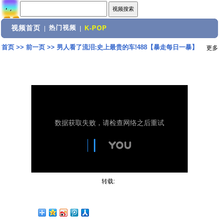
视频首页
热门视频
|
|
K-POP
首页
>>
前一页
>>
男人看了流泪:史上最贵的车!488【暴走每日一暴】
更多
转载: