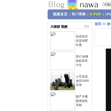
视频首页
热门视频
|
|
K-POP
|
iP
首页
>>
前
大猩猩 视频
更多
知否知否
应是绿肥
红瘦
苏47金雕
战机前世
今生
土耳其或
放弃S400
导弹
国产天鹰
隐身战机
亮相