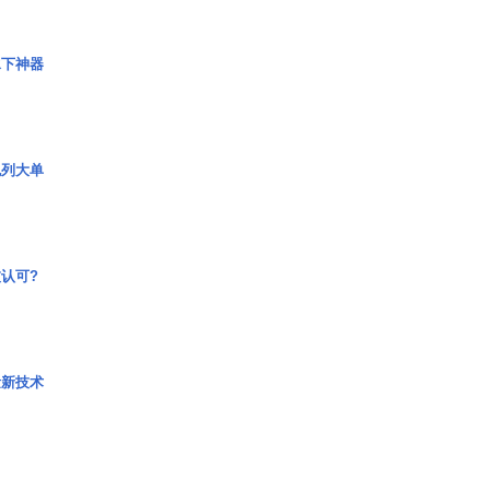
水下神器
色列大单
认可?
量新技术