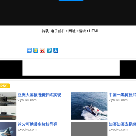
转载:
电子邮件
•
网址
•
编辑
•
HTML
亚洲大国核潜艇梦终实现
中国一黑科技
v.youku.com
v.youku.com
苏57可携带多枚核导弹
知否知否应是
v.youku.com
v.youku.com