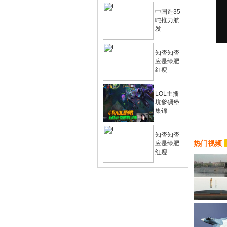
中国造35
吨推力航
发
知否知否
应是绿肥
红瘦
LOL主播
坑爹碉堡
集锦
知否知否
热门视频
应是绿肥
红瘦