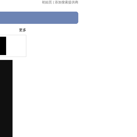
初始页
|
添加搜索提供商
》
更多