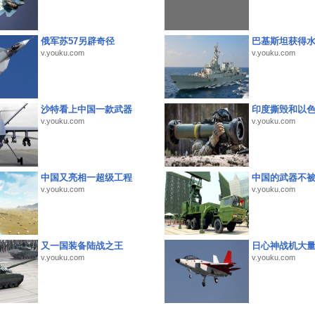
俄军苏57另辟奇径
巴基斯坦获得
v.youku.com
v.youku.com
沙特看上中国一款武器
印度撕毁和以
v.youku.com
v.youku.com
中国又亮相一超级工程
中国的武器不被
v.youku.com
v.youku.com
又一国装备陆战之王
日心神战机大
v.youku.com
v.youku.com