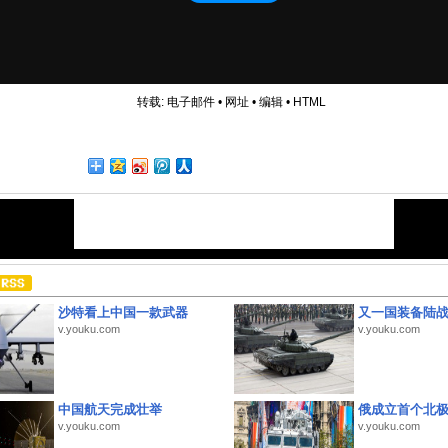
转载:
电子邮件
•
网址
•
编辑
•
HTML
沙特看上中国一款武器
又一国装备陆
v.youku.com
v.youku.com
中国航天完成壮举
俄成立首个北
v.youku.com
v.youku.com