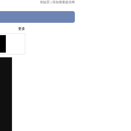
初始页
|
添加搜索提供商
更多