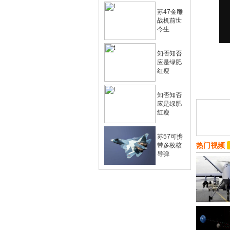
苏47金雕
战机前世
今生
知否知否
应是绿肥
红瘦
知否知否
应是绿肥
红瘦
苏57可携
热门视频
带多枚核
导弹