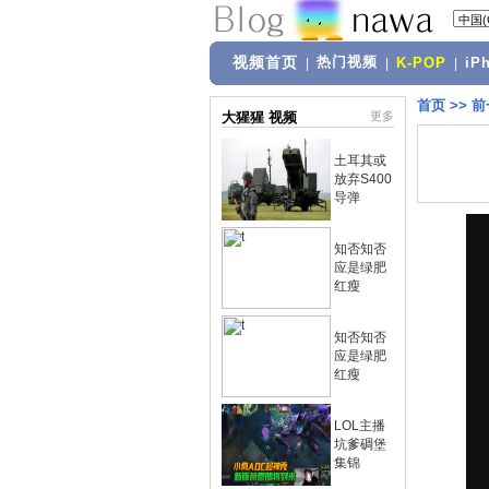
视频首页
热门视频
|
|
K-POP
|
iP
首页
>>
前
大猩猩 视频
更多
土耳其或
放弃S400
导弹
知否知否
应是绿肥
红瘦
知否知否
应是绿肥
红瘦
LOL主播
坑爹碉堡
集锦