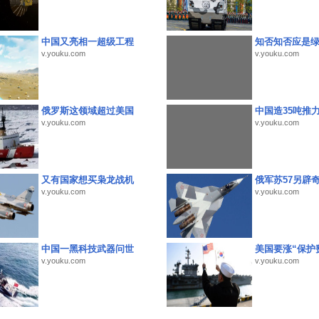
中国又亮相一超级工程
知否知否应是
v.youku.com
v.youku.com
俄罗斯这领域超过美国
中国造35吨推
v.youku.com
v.youku.com
又有国家想买枭龙战机
俄军苏57另辟
v.youku.com
v.youku.com
中国一黑科技武器问世
美国要涨“保护
v.youku.com
v.youku.com