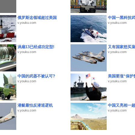
俄罗斯这领域超过美国
中国一黑科技
v.youku.com
v.youku.com
涡扇13已经成功定型!
又有国家想买
v.youku.com
v.youku.com
中国的武器不被认可?
美国要涨“保护
v.youku.com
v.youku.com
潜艇最怕反潜巡逻机
中国又亮相一
v.youku.com
v.youku.com