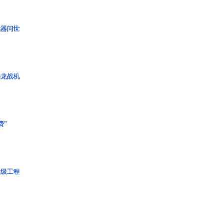
武器问世
枭龙战机
费”
超级工程