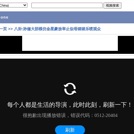
hone
一页
>>
八卦:孙俪大胆模仿金星豪放举止似母猩猩乐喷观众