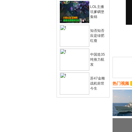
LOL主播
坑爹碉堡
集锦
知否知否
应是绿肥
红瘦
中国造35
吨推力航
发
苏47金雕
热门视频
战机前世
今生