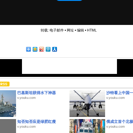
转载:
电子邮件
•
网址
•
编辑
•
HTML
巴基斯坦获得水下神器
沙特看上中国
v.youku.com
v.youku.com
知否知否应是绿肥红瘦
俄成立首个北
v.youku.com
v.youku.com