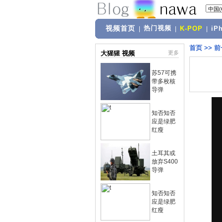
视频首页
热门视频
|
|
K-POP
|
iP
首页
>>
前
大猩猩 视频
更多
苏57可携
带多枚核
导弹
知否知否
应是绿肥
红瘦
土耳其或
放弃S400
导弹
知否知否
应是绿肥
红瘦