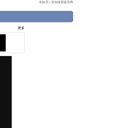
初始页
|
添加搜索提供商
更多