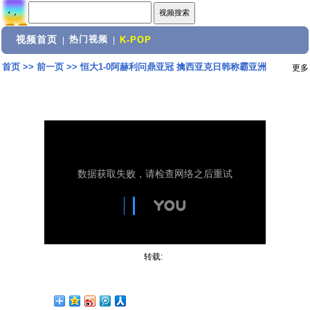
视频首页
热门视频
|
|
K-POP
首页
>>
前一页
>>
恒大1-0阿赫利问鼎亚冠 擒西亚克日韩称霸亚洲
更多
转载: