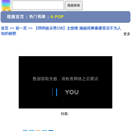
视频首页
热门视频
|
|
K-POP
首页
>>
前一页
>>
【哔哔娱乐秀158】太惊悚 揭秘郑爽暴瘦背后不为人
知的秘密
更多
转载: