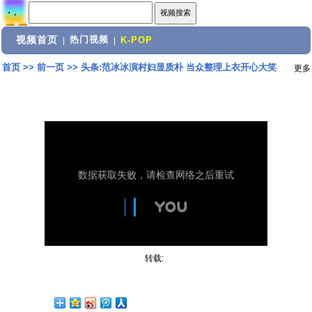
视频首页
热门视频
|
|
K-POP
首页
>>
前一页
>>
头条:范冰冰演村妇显质朴 当众整理上衣开心大笑
更多
转载: