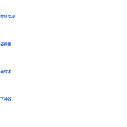
艇梦终实现
武器问世
量新技术
水下神器