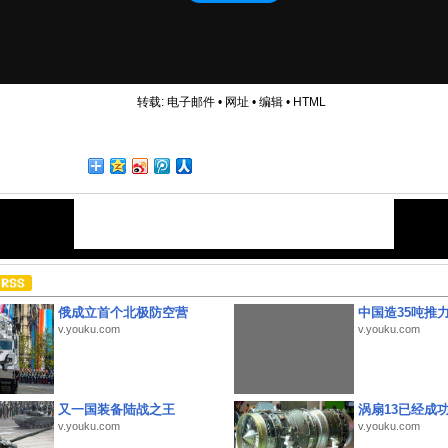
转载:
电子邮件
•
网址
•
编辑
•
HTML
俄成立首个北极防空营
中国造35吨推
v.youku.com
v.youku.com
又一国装备陆战之王
涡扇13已经成功
v.youku.com
v.youku.com