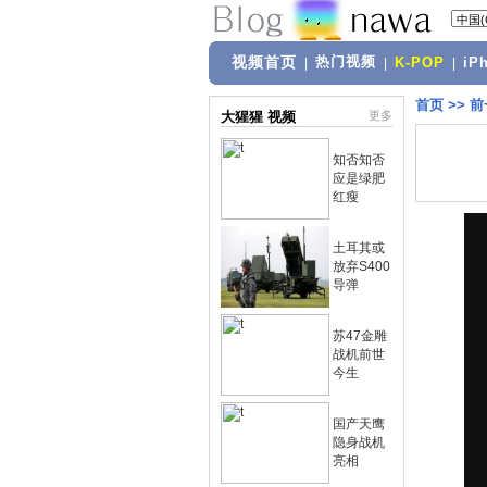
视频首页
热门视频
|
|
K-POP
|
iP
首页
>>
前
大猩猩 视频
更多
知否知否
应是绿肥
红瘦
土耳其或
放弃S400
导弹
苏47金雕
战机前世
今生
国产天鹰
隐身战机
亮相