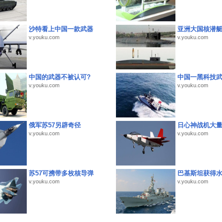
沙特看上中国一款武器
亚洲大国核潜
v.youku.com
v.youku.com
中国的武器不被认可?
中国一黑科技
v.youku.com
v.youku.com
俄军苏57另辟奇径
日心神战机大
v.youku.com
v.youku.com
苏57可携带多枚核导弹
巴基斯坦获得
v.youku.com
v.youku.com