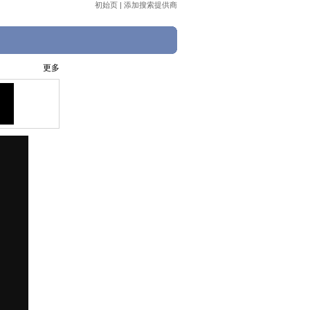
初始页
|
添加搜索提供商
更多