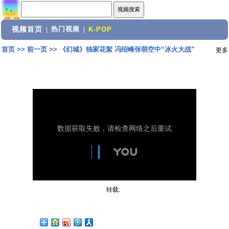
视频首页
热门视频
|
|
K-POP
首页
>>
前一页
>>
《幻城》独家花絮 冯绍峰张萌空中“冰火大战”
更多
转载: