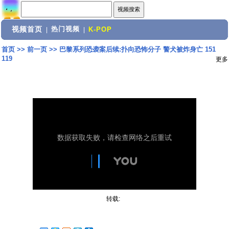
视频首页
热门视频
|
|
K-POP
首页
>>
前一页
>>
巴黎系列恐袭案后续:扑向恐怖分子 警犬被炸身亡 151
119
更多
转载: