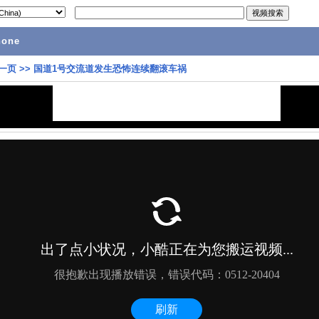
hone
一页
>>
国道1号交流道发生恐怖连续翻滚车祸