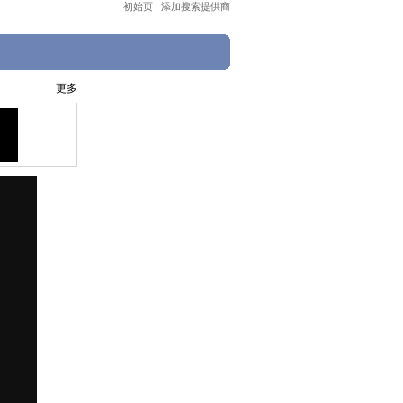
初始页
|
添加搜索提供商
更多