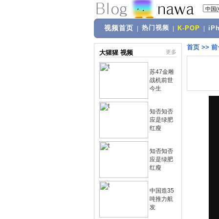
视频首页
热门视频
|
|
K-POP
|
iP
首页
>>
前
大猩猩 视频
更多
苏47金雕
战机前世
今生
知否知否
应是绿肥
红瘦
知否知否
应是绿肥
红瘦
中国造35
吨推力航
发