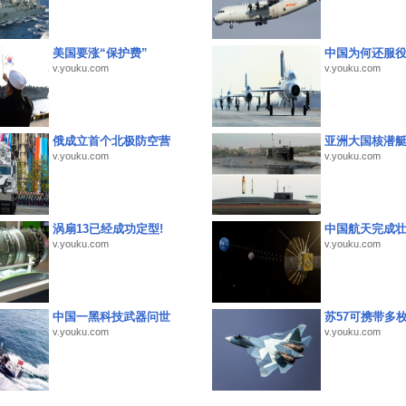
美国要涨“保护费”
中国为何还服
v.youku.com
v.youku.com
俄成立首个北极防空营
亚洲大国核潜
v.youku.com
v.youku.com
涡扇13已经成功定型!
中国航天完成
v.youku.com
v.youku.com
中国一黑科技武器问世
苏57可携带多
v.youku.com
v.youku.com