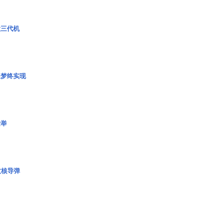
役三代机
艇梦终实现
壮举
枚核导弹