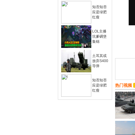
知否知否
应是绿肥
红瘦
LOL主播
坑爹碉堡
集锦
土耳其或
放弃S400
导弹
知否知否
热门视频
应是绿肥
红瘦