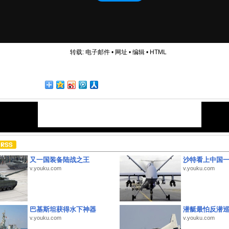
转载:
电子邮件
•
网址
•
编辑
•
HTML
又一国装备陆战之王
沙特看上中国
v.youku.com
v.youku.com
巴基斯坦获得水下神器
潜艇最怕反潜
v.youku.com
v.youku.com