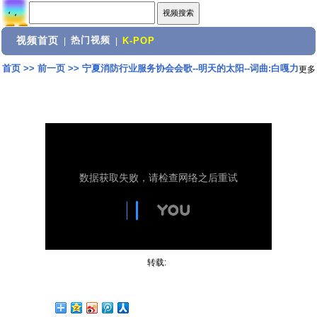
视频首页
热门视频
|
|
K-POP
首页
>>
前一页
>>
宁夏消防行业服务协会会歌--明天的太阳--词曲:白嘎力
更多
转载: