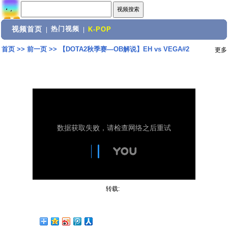
视频首页
热门视频
|
|
K-POP
首页
>>
前一页
>>
【DOTA2秋季赛—OB解说】EH vs VEGA#2
更多
转载: