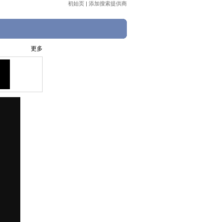
初始页
|
添加搜索提供商
更多