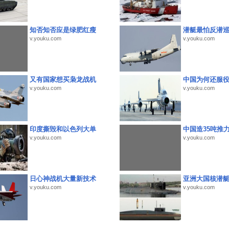
知否知否应是绿肥红瘦
潜艇最怕反潜
v.youku.com
v.youku.com
又有国家想买枭龙战机
中国为何还服
v.youku.com
v.youku.com
印度撕毁和以色列大单
中国造35吨推
v.youku.com
v.youku.com
日心神战机大量新技术
亚洲大国核潜
v.youku.com
v.youku.com