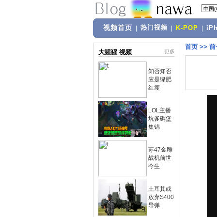
视频首页
热门视频
|
|
K-POP
|
iP
首页
>>
前
大猩猩 视频
更多
知否知否
应是绿肥
红瘦
LOL主播
坑爹碉堡
集锦
苏47金雕
战机前世
今生
土耳其或
放弃S400
导弹