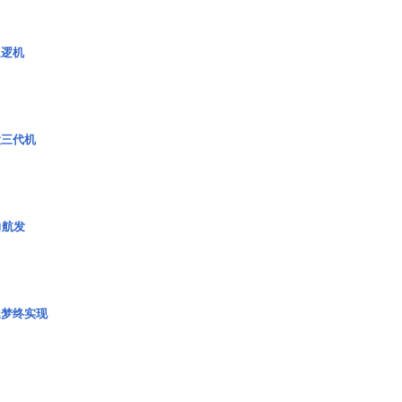
巡逻机
役三代机
力航发
艇梦终实现