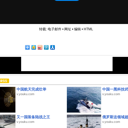
转载:
电子邮件
•
网址
•
编辑
•
HTML
中国航天完成壮举
中国一黑科技
v.youku.com
v.youku.com
又一国装备陆战之王
俄罗斯这领域
v.youku.com
v.youku.com