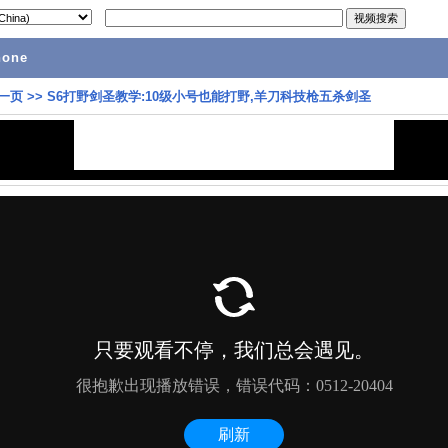
hone
一页
>>
S6打野剑圣教学:10级小号也能打野,羊刀科技枪五杀剑圣