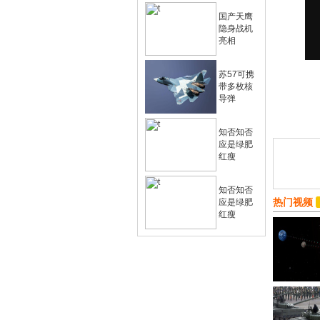
国产天鹰
隐身战机
亮相
苏57可携
带多枚核
导弹
知否知否
应是绿肥
红瘦
知否知否
热门视频
应是绿肥
红瘦