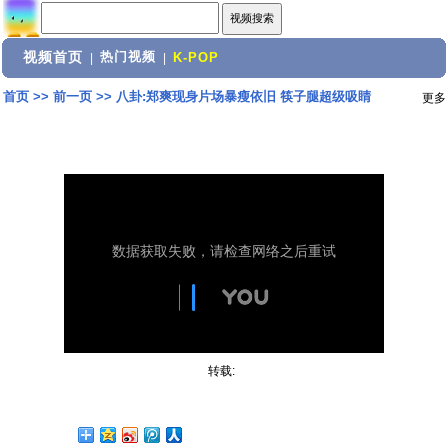
视频首页
热门视频
|
|
K-POP
首页
>>
前一页
>>
八卦:郑爽现身片场暴瘦依旧 筷子腿超级吸睛
更多
转载: